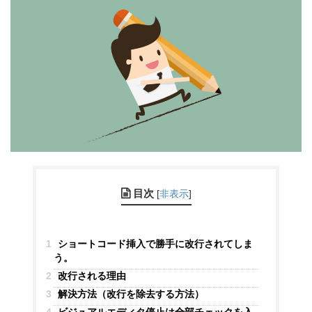
目次
[
非表示
]
1
ショートコード挿入で勝手に改行されてしま
う。
2
改行される理由
3
解決方法（改行を除去する方法）