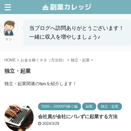
当ブログへ訪問ありがとうございます！
一緒に収入を増やしましょう♪
ケン
HOME
>
お金を稼ぐネタ（方法別）
>
独立・起業
>
独立・起業
独立・起業関連のtipsを紹介します！
5000～20000円稼ぐ編
副業
独立・起業
会社員が会社にバレずに起業する方法
2024/3/29