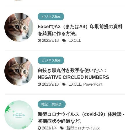
ビジネスtips
ExcelでA3（またはA4）印刷前提の資料
を綺麗に作る方法。
2023/9/18
EXCEL
ビジネスtips
白抜き黒丸付き数字を使いたい：
NEGATIVE CIRCLED NUMBERS
2023/9/18
EXCEL
,
PowerPoint
雑記・息抜き
新型コロナウイルス（covid-19）体験談 -
初期症状や経過など。
2021/1/4
新型コロナウイルス