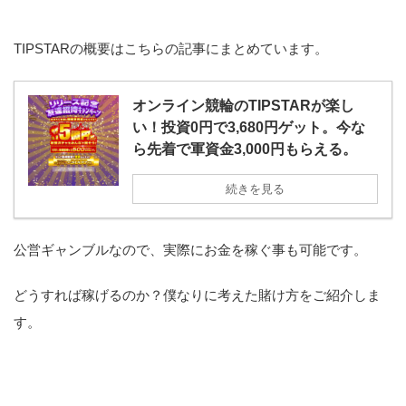
TIPSTARの概要はこちらの記事にまとめています。
オンライン競輪のTIPSTARが楽し
い！投資0円で3,680円ゲット。今な
ら先着で軍資金3,000円もらえる。
続きを見る
公営ギャンブルなので、実際にお金を稼ぐ事も可能です。
どうすれば稼げるのか？僕なりに考えた賭け方をご紹介しま
す。