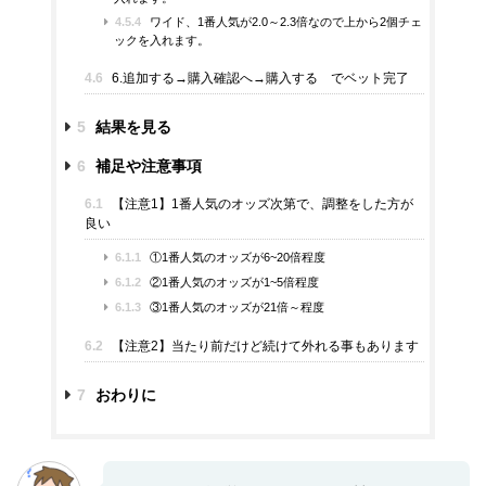
4.5.4
ワイド、1番人気が2.0～2.3倍なので上から2個チェ
ックを入れます。
4.6
6.追加する→購入確認へ→購入する でベット完了
5
結果を見る
6
補足や注意事項
6.1
【注意1】1番人気のオッズ次第で、調整をした方が
良い
6.1.1
①1番人気のオッズが6~20倍程度
6.1.2
②1番人気のオッズが1~5倍程度
6.1.3
③1番人気のオッズが21倍～程度
6.2
【注意2】当たり前だけど続けて外れる事もあります
7
おわりに