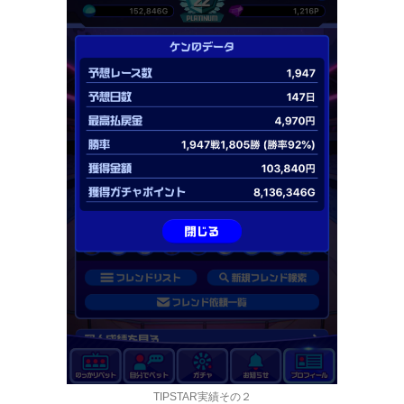
TIPSTAR実績その２