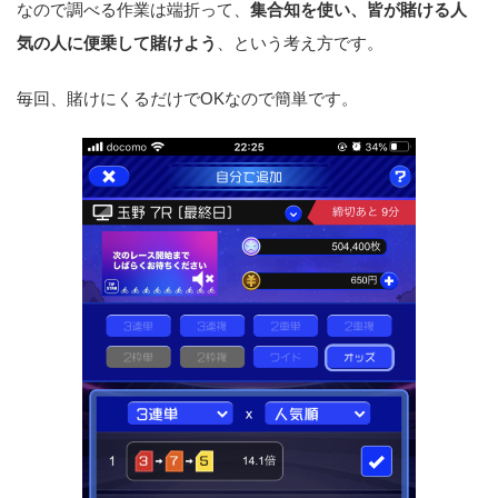
なので調べる作業は端折って、
集合知を使い、皆が賭ける人
気の人に便乗して賭けよう
、という考え方です。
毎回、賭けにくるだけでOKなので簡単です。