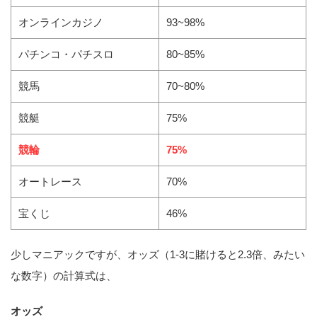
オンラインカジノ
93~98%
パチンコ・パチスロ
80~85%
競馬
70~80%
競艇
75%
競輪
75%
オートレース
70%
宝くじ
46%
少しマニアックですが、オッズ（1-3に賭けると2.3倍、みたい
な数字）の計算式は、
オッズ