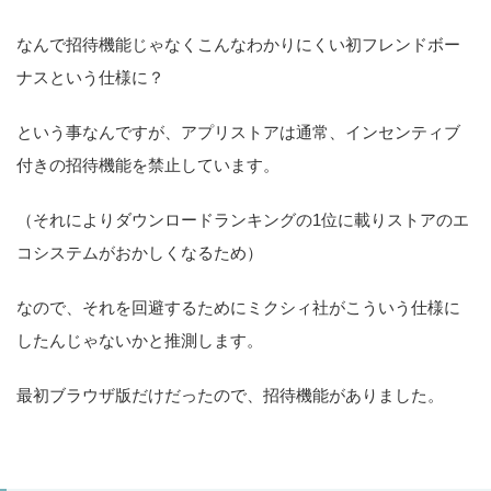
なんで招待機能じゃなくこんなわかりにくい初フレンドボー
ナスという仕様に？
という事なんですが、アプリストアは通常、インセンティブ
付きの招待機能を禁止しています。
（それによりダウンロードランキングの1位に載りストアのエ
コシステムがおかしくなるため）
なので、それを回避するためにミクシィ社がこういう仕様に
したんじゃないかと推測します。
最初ブラウザ版だけだったので、招待機能がありました。